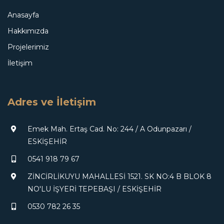
Anasayfa
Hakkımızda
Projelerimiz
İletişim
Adres ve İletişim
Emek Mah. Ertaş Cad. No: 244 / A Odunpazarı /
ESKİŞEHİR
0541 918 79 67
ZİNCİRLİKUYU MAHALLESİ 1521. SK NO:4 B BLOK 8
NO'LU İŞYERİ TEPEBAŞI / ESKİŞEHİR
0530 782 26 35