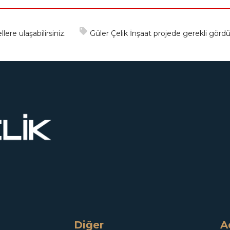
lere ulaşabilirsiniz.
Güler Çelik İnşaat projede gerekli gördü
Diğer
A