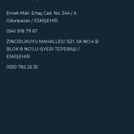
Emek Mah. Ertaş Cad. No: 244 / A
Odunpazarı / ESKİŞEHİR
0541 918 79 67
ZİNCİRLİKUYU MAHALLESİ 1521. SK NO:4 B
BLOK 8 NO'LU İŞYERİ TEPEBAŞI /
ESKİŞEHİR
0530 782 26 35