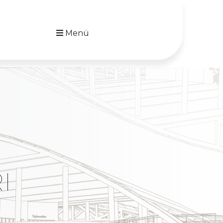
Menü
I