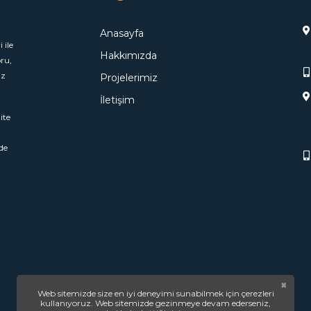
Anasayfa
 ile
Hakkımızda
ru,
iz
Projelerimiz
İletişim
ite
de
×
Web sitemizde size en iyi deneyimi sunabilmek için çerezleri
Copyright © 2020 - 2026 Saruhan Web Ajans | Tüm Hakları Saklıdır.
kullanıyoruz. Web sitemizde gezinmeye devam ederseniz,