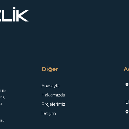
Diğer
A
Anasayfa
 ile
Hakkımızda
ru,
iz
Projelerimiz
İletişim
ite