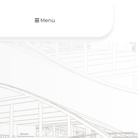
Menü
N