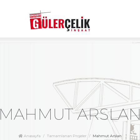
MAHMUT ARSLA
Anasayfa
Tamamlanan Projeler
Mahmut Arslan